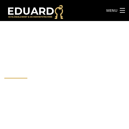
MENU
HOME
ÜBER UNS
SERVICES
SCHLÜSSEL NOTDIENST
Hello world!
KONTAKT