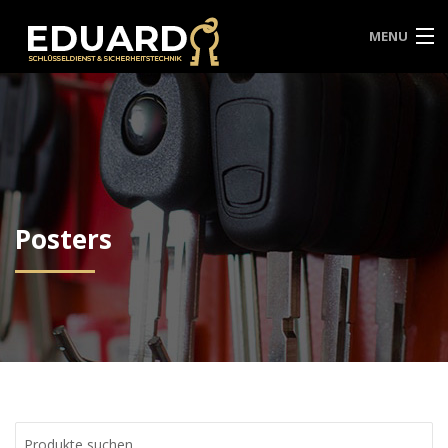
MENU
HOME
ÜBER UNS
SERVICES
SCHLÜSSEL NOTDIENST
Posters
KONTAKT