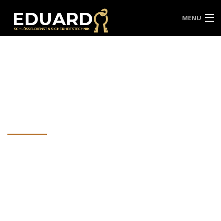
MENU
HOME
ÜBER UNS
SERVICES
SCHLÜSSEL NOTDIENST
Woo Ninja
KONTAKT