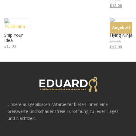
£
12.00
Angebot!
Ship Your
Flying Ninja
Idea
£
15.00
£
15.00
£
12.00
Unsere ausgebildeten Mitarbeiter bieten Ihnen eine
preiswerte und schadensfreie Türöffnung zu jeder Tages-
und Nachtzeit.